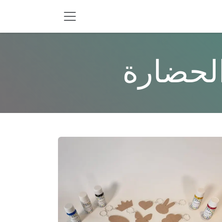
لحضارة